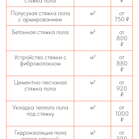
стяжка пола
₽
Полусухая стяжка пола
м²
от
с армированием
750 ₽
Бетонная стяжка пола
м²
от
800
₽
Устройство стяжки с
м²
от
фиброволокном
880
₽
Цементно-песчаная
м²
от
стяжка пола
920
₽
Укладка теплого пола
м²
от
под стяжку
1000
₽
Гидроизоляция пола
м²
от
перед стяжкой
500