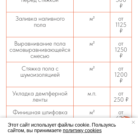
₽
Заливка наливного
м²
от
пола
1125
₽
Выравнивание пола
м²
от
самовыравнивающейся
1250
смесью
₽
Стяжка пола с
м²
от
шумоизоляцией
1200
₽
Укладка демпферной
м.п.
от
ленты
250 ₽
Финишная шлифовка
м²
от
стяжки
620
₽
Этот сайт использует файлы cookie.
Пользуясь
сайтом, вы принимаете
политику cookies
Грунтование основания
м²
от