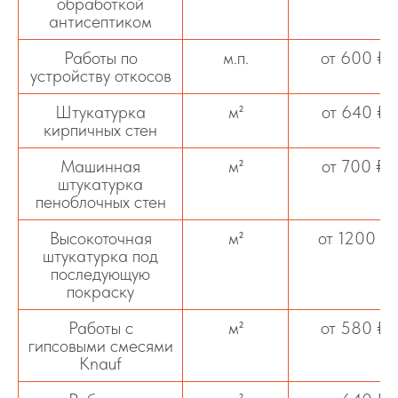
обработкой
антисептиком
Работы по
м.п.
от 600 ₽
устройству откосов
Штукатурка
м²
от 640 ₽
кирпичных стен
Машинная
м²
от 700 ₽
штукатурка
пеноблочных стен
Высокоточная
м²
от 1200 ₽
штукатурка под
последующую
покраску
Работы с
м²
от 580 ₽
гипсовыми смесями
Knauf