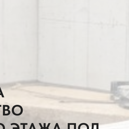
А
ТВО
 ЭТАЖА ПОД