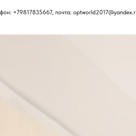
ефон: +79817835667, почта: optworld2017@yandex.r