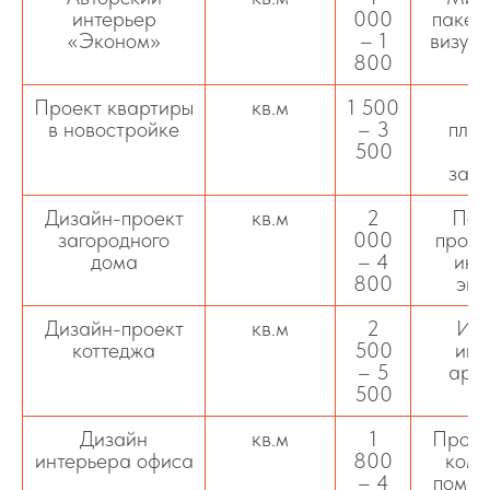
интерьер
000
пакет
«Эконом»
– 1
визуа
800
ре
Проект квартиры
кв.м
1 500
Ди
в новостройке
– 3
план
500
заст
Дизайн-проект
кв.м
2
Пол
загородного
000
проек
дома
– 4
инт
800
экс
Дизайн-проект
кв.м
2
Инт
коттеджа
500
инт
– 5
архи
500
Дизайн
кв.м
1
Проек
интерьера офиса
800
комм
– 4
помещ