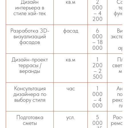
Дизайн
кв.м
2
Сов
интерьера в
000
тех
стиле хай-тек
– 4
функц
200
ре
Разработка 3D-
фасад
6
Визу
визуализаций
000
экстер
фасадов
– 18
000
арх
Дизайн-проект
кв.м
1
План
террасы /
200
света,
веранды
– 2
мат
500
Консультация
час
1
Анал
дизайнера по
000
подб
выбору стиля
– 4
реком
000
пла
Подготовка
усл.
5
Расче
сметы
000
ремонт