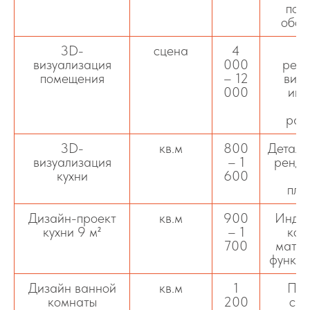
под
обор
3D-
сцена
4
визуализация
000
реал
помещения
– 12
визу
000
инт
в
раз
3D-
кв.м
800
Детали
визуализация
– 1
ренде
кухни
600
м
пла
Дизайн-проект
кв.м
900
Индив
кухни 9 м²
– 1
ком
700
матер
функци
Дизайн ванной
кв.м
1
Пла
комнаты
200
сан