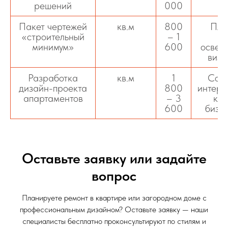
решений
000
Пакет чертежей
кв.м
800
Пла
«строительный
– 1
р
минимум»
600
освещ
визу
Разработка
кв.м
1
Сов
дизайн-проекта
800
интерь
апартаментов
– 3
ком
600
бизн
Оставьте заявку или задайте
вопрос
Планируете ремонт в квартире или загородном доме с
профессиональным дизайном? Оставьте заявку — наши
специалисты бесплатно проконсультируют по стилям и