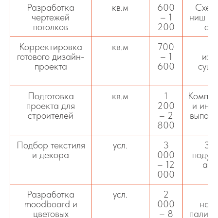
Разработка
кв.м
600
Схемы
чертежей
– 1
ниш и 
потолков
200
осв
Корректировка
кв.м
700
Вн
готового дизайн-
– 1
изм
проекта
600
суще
п
Подготовка
кв.м
1
Компле
проекта для
200
и инс
строителей
– 2
выполн
800
Подбор текстиля
усл.
3
Зан
и декора
000
подуш
– 12
акс
000
Разработка
усл.
2
К
moodboard и
000
наст
цветовых
– 8
палитр