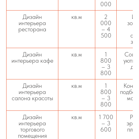
000
о
Дизайн
кв.м
2
Ин
интерьера
000
зони
ресторана
– 4
д
500
ат
за
Дизайн
кв.м
1
Совр
интерьера кафе
800
уютны
– 3
дл
800
б
Дизайн
кв.м
1
Конце
интерьера
800
подбор
салона красоты
– 3
мате
800
м
Дизайн
кв.м
1 700
Раз
интерьера
– 3
эрго
торгового
600
план
помещения
в