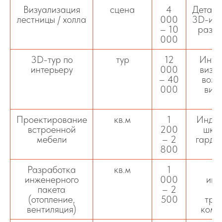
Визуализация
сцена
4
Детали
лестницы / холла
000
3D-изо
– 10
разны
000
о
3D-тур по
тур
12
Инте
интерьеру
000
визу
– 40
возм
000
вир
о
Проектирование
кв.м
1
Индив
встроенной
200
шкаф
мебели
– 2
гарде
800
ра
Разработка
кв.м
1
Ч
инженерного
000
инж
пакета
– 2
с
(отопление,
500
тра
вентиляция)
комм