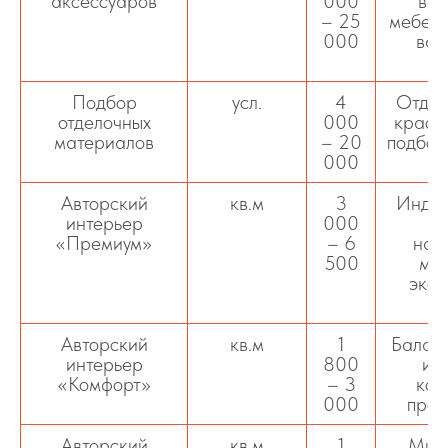
аксессуаров
000
вед
– 25
мебели
000
вар
п
Подбор
усл.
4
Отдел
отделочных
000
краск
материалов
– 20
подбор
000
и
Авторский
кв.м
3
Индив
интерьер
000
ре
«Премиум»
– 6
нат
500
мат
экск
м
Авторский
кв.м
1
Баланс
интерьер
800
и э
«Комфорт»
– 3
ком
000
прос
Авторский
кв.м
1
Мин