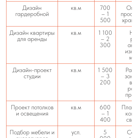
Дизайн
кв.м
700
Опт
гардеробной
– 1
простр
500
хране
Дизайн квартиры
кв.м
1 100
Не
для аренды
– 2
ре
300
акц
изно
мат
Дизайн-проект
кв.м
1 500
Раци
студии
– 3
зони
200
виз
рас
прос
Проект потолков
кв.м
600
Планы
и освещения
– 1
конс
400
свет
Подбор мебели и
усл.
5
Сос