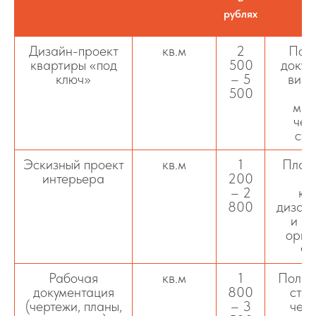
рублях
Дизайн-проект
кв.м
2
Полн
квартиры «под
500
докум
ключ»
– 5
визу
500
п
мат
чер
стр
Эскизный проект
кв.м
1
План
интерьера
200
ре
– 2
ко
800
дизайн
и в
орие
че
Рабочая
кв.м
1
Полны
документация
800
стро
(чертежи, планы,
– 3
черт