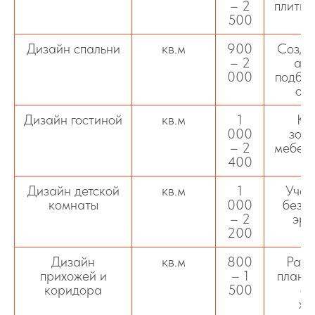
– 2
плитки
500
и 
Дизайн спальни
кв.м
900
Созда
– 2
атм
000
подбор
осв
Дизайн гостиной
кв.м
1
Ко
000
зони
– 2
мебели
400
ре
Дизайн детской
кв.м
1
Учет
комнаты
000
безо
– 2
эрг
200
Дизайн
кв.м
800
Раци
прихожей и
– 1
планир
коридора
500
от
хр