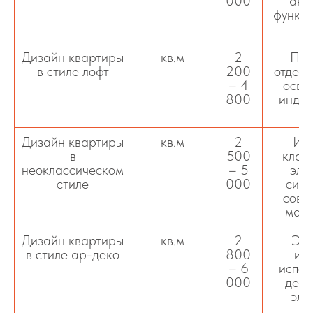
000
акц
функци
и
Дизайн квартиры
кв.м
2
Про
в стиле лофт
200
отделк
– 4
осве
800
индус
Дизайн квартиры
кв.м
2
Инт
в
500
клас
неоклассическом
– 5
эле
стиле
000
симм
совр
мате
Дизайн квартиры
кв.м
2
Эле
в стиле ар-деко
800
ин
– 6
испол
000
деко
эле
д