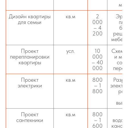
мат
Дизайн квартиры
кв.м
2
Эрго
для семьи
000
пла
– 4
без
200
решен
мебели
Проект
усл.
10
Схема
перепланировки
000
и мон
квартиры
– 40
согл
000
переп
Проект
кв.м
800
Разра
электрики
– 1
электр
800
раз
ро
выкл
Проект
кв.м
800
сантехники
– 1
водос
600
канали