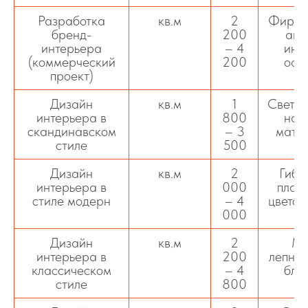
Разработка
кв.м
2
Фирмен
бренд-
200
айд
интерьера
– 4
инт
(коммерческий
200
офо
проект)
Дизайн
кв.м
1
Светлы
интерьера в
800
нат
скандинавском
– 3
матер
стиле
500
Дизайн
кв.м
2
Гибк
интерьера в
000
плав
стиле модерн
– 4
цветов
000
Дизайн
кв.м
2
Мо
интерьера в
200
лепнин
классическом
– 4
бла
стиле
800
п