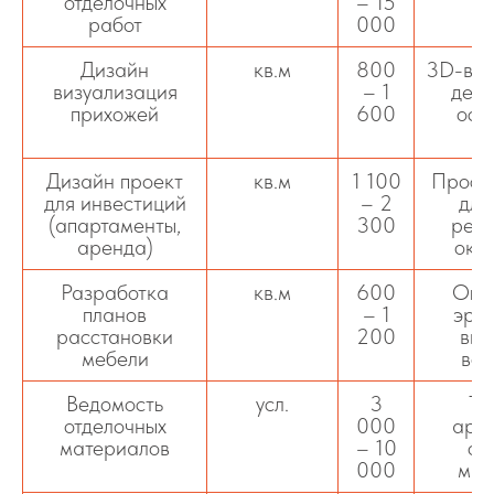
отделочных
– 15
работ
000
Дизайн
кв.м
800
3D-виз
визуализация
– 1
дета
прихожей
600
осв
м
Дизайн проект
кв.м
1 100
Прост
для инвестиций
– 2
для
(апартаменты,
300
реал
аренда)
оку
Разработка
кв.м
600
Опт
планов
– 1
эрго
расстановки
200
виз
мебели
вос
Ведомость
усл.
3
Та
отделочных
000
арти
материалов
– 10
об
000
мат