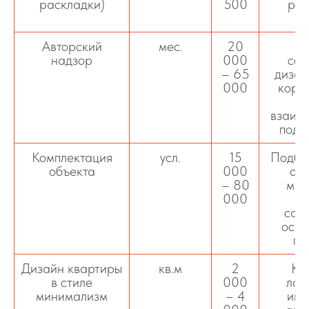
раскладки)
500
реа
п
Авторский
мес.
20
Ко
надзор
000
соб
– 65
дизай
000
корр
ре
взаимо
подр
Комплектация
усл.
15
Подбор
объекта
000
отд
– 80
мат
000
м
сан
осве
пр
Дизайн квартиры
кв.м
2
Ко
в стиле
000
лак
минимализм
– 4
инт