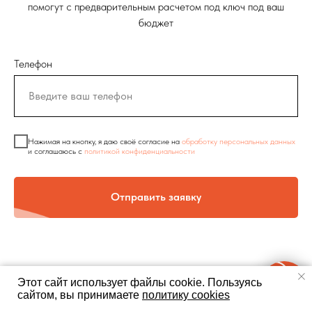
помогут с предварительным расчетом под ключ под ваш
бюджет
Телефон
Нажимая на кнопку, я даю своё согласие на
обработку персональных данных
и соглашаюсь c
политикой конфиденциальности
Отправить заявку
Этот сайт использует файлы cookie.
Пользуясь
сайтом, вы принимаете
политику cookies
ЭТАПЫ РАБОТЫ