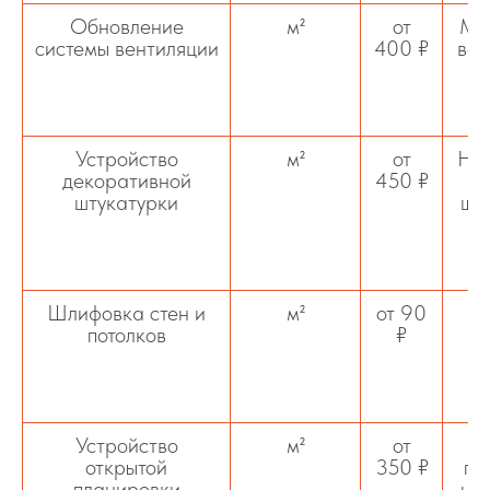
Обновление
м²
от
Мон
системы вентиляции
400 ₽
вен
Устройство
м²
от
Нан
декоративной
450 ₽
штукатурки
шту
Шлифовка стен и
м²
от 90
М
потолков
₽
п
фи
Устройство
м²
от
открытой
350 ₽
пе
планировки
но