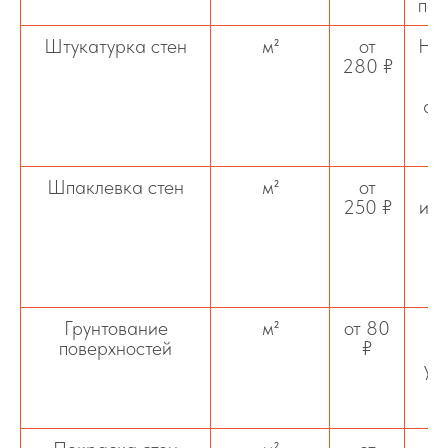
пер
Штукатурка стен
м²
от
Нан
280 ₽
ар
в
Шпаклевка стен
м²
от
М
250 ₽
или
фи
п
Грунтование
м²
от 80
П
поверхностей
₽
п
ул
к