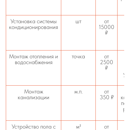
мо
сл
Установка системы
шт
от
кондиционирования
15000
₽
по
Монтаж отопления и
точка
от
водоснабжения
2500
₽
ус
Монтаж
м.п.
от
канализации
350 ₽
кан
под
ре
Устройство пола с
м²
от
С