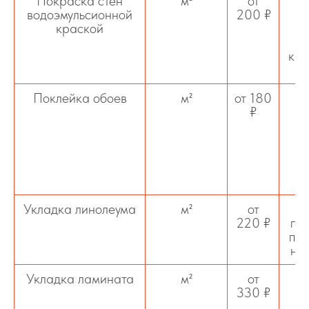
Покраска стен
м²
от
водоэмульсионной
200 ₽
краской
вы
кра
Поклейка обоев
м²
от 180
₽
те
Укладка линолеума
м²
от
М
220 ₽
по
по 
на
Укладка ламината
м²
от
330 ₽
о