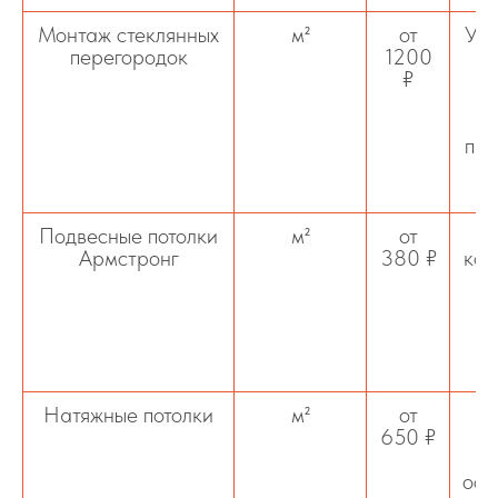
Монтаж стеклянных
м²
от
Уст
перегородок
1200
₽
про
д
Подвесные потолки
м²
от
М
Армстронг
380 ₽
кон
т
Натяжные потолки
м²
от
Ус
650 ₽
и
в
осн