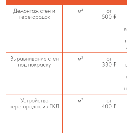
Демонтаж стен и
м²
от
перегородок
500 ₽
кон
с
по
дл
Выравнивание стен
м²
от
под покраску
330 ₽
шп
ид
нер
Устройство
м²
от
перегородок из ГКЛ
400 ₽
п
с
ка