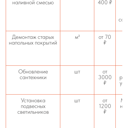
наливной смесью
400 ₽
о
сам
Демонтаж старых
м²
от 70
С
напольных покрытий
₽
ко
Обновление
шт
от
сантехники
3000
рак
₽
уст
Установка
шт
от
Мо
подвесных
1200
на 
светильников
₽
по