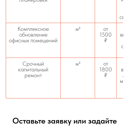
п
сво
Комплексное
м²
от
Вк
обновление
1500
выр
офисных помещений
₽
ин
отд
Срочный
м²
от
Бы
капитальный
1800
все
ремонт
₽
ме
мет
с
Оставьте заявку или задайте