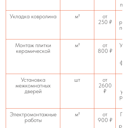
пли
Укладка ковролина
м²
от
250 ₽
раз
под
Монтаж плитки
м²
от
Укл
керамической
800 ₽
фуг
Установка
шт
от
межкомнатных
2600
дверей
₽
ус
рег
Электромонтажные
м²
от
Пр
работы
900 ₽
роз