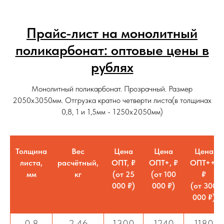
Прайс-лист на монолитный
поликарбонат: оптовые цены в
рублях
Монолитный поликарбонат. Прозрачный. Размер
2050х3050мм. Отгрузка кратно четверти листа(в толщинах
0,8, 1 и 1,5мм - 1250х2050мм)
Толщина
Вес
Цена
Цена
Цена
листа,
расчётный,
ОПТ, ₽
ОПТ+, ₽
ОПТ++,
мм
кг
(от 25
(от 100
₽
000 ₽)
000 ₽)
(от 300
000 ₽)
0,8
2,46
1300
1240
1180