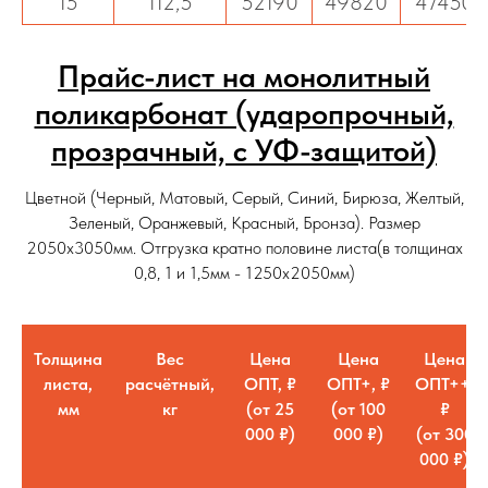
15
112,5
52190
49820
47450
Прайс-лист на монолитный
поликарбонат (ударопрочный,
прозрачный, с УФ-защитой)
Цветной (Черный, Матовый, Серый, Синий, Бирюза, Желтый,
Зеленый, Оранжевый, Красный, Бронза). Размер
2050х3050мм. Отгрузка кратно половине листа(в толщинах
0,8, 1 и 1,5мм - 1250х2050мм)
Толщина
Вес
Цена
Цена
Цена
листа,
расчётный,
ОПТ, ₽
ОПТ+, ₽
ОПТ++,
мм
кг
(от 25
(от 100
₽
000 ₽)
000 ₽)
(от 300
000 ₽)