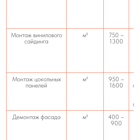
Монтаж винилового
м²
750 –
сайдинга
1300
м
ф
Монтаж цокольных
м²
950 –
панелей
1600
па
и
вн
Демонтаж фасада
м²
400 –
Д
900