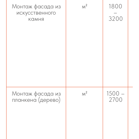
Монтаж фасада из
м²
1800
О
искусственного
–
камня
3200
к
к
Монтаж фасада из
м²
1500 –
планкена (дерево)
2700