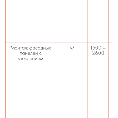
зд
ко
к
д
Монтаж фасадных
м²
1500 –
М
панелей с
2600
утеплением
у
т
с
м
у
п