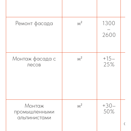
Ремонт фасада
м²
1300
–
2600
о
Монтаж фасада с
м²
+15–
лесов
25%
с
Монтаж
м²
+30–
В
промышленными
50%
альпинистами
ал