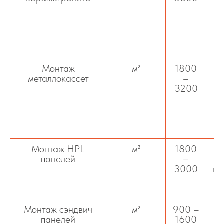
к
Монтаж
м²
1800
М
металлокассет
–
3200
оц
Монтаж HPL
м²
1800
панелей
–
па
3000
к 
ф
Монтаж сэндвич
м²
900 –
панелей
1600