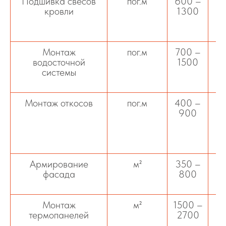
Подшивка свесов
пог.м
600 –
П
кровли
1300
в
Монтаж
пог.м
700 –
водосточной
1500
системы
же
Монтаж откосов
пог.м
400 –
О
900
з
Армирование
м²
350 –
А
фасада
800
с
ф
Монтаж
м²
1500 –
М
термопанелей
2700