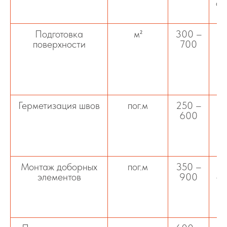
ос
Подготовка
м²
300 –
поверхности
700
в
Герметизация швов
пог.м
250 –
Ге
600
ф
Монтаж доборных
пог.м
350 –
элементов
900
от
э