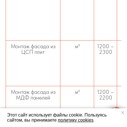
л
Монтаж фасада из
м²
1200 –
М
ЦСП плит
2300
ус
о
п
д
Монтаж фасада из
м²
1200 –
МДФ панелей
2200
от
Этот сайт использует файлы cookie.
Пользуясь
сайтом, вы принимаете
политику cookies
Монтаж фасада из
м²
900 –
О