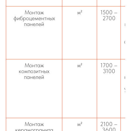
Монтаж
м²
1500 –
О
фиброцементных
2700
ф
панелей
па
до
фа
Монтаж
м²
1700 –
композитных
3100
панелей
ко
ус
кл
Монтаж
м²
2100 –
О
керамогранита
3600
к