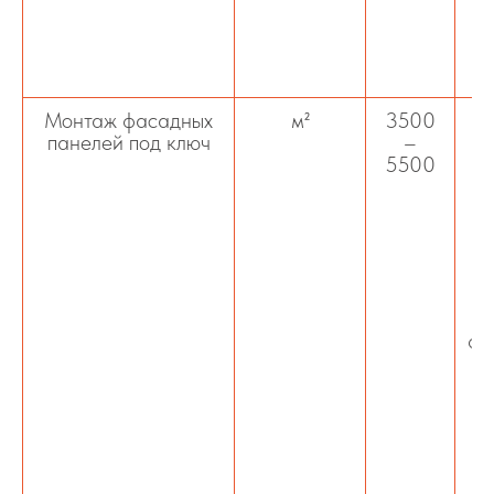
Монтаж фасадных
м²
3500
К
панелей под ключ
–
5500
ве
п
фа
п
о