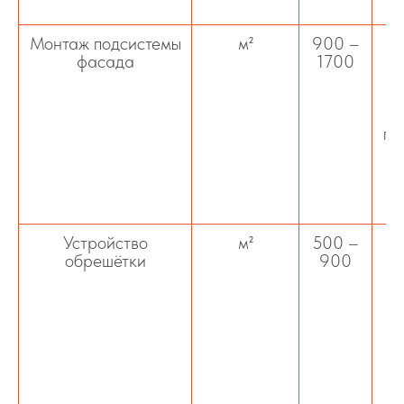
о
Монтаж подсистемы
м²
900 –
М
фасада
1700
пр
ф
Устройство
м²
500 –
обрешётки
900
д
и
пр