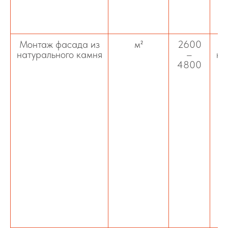
п
Монтаж фасада из
м²
2600
О
натурального камня
–
на
4800
(
и
ф
э