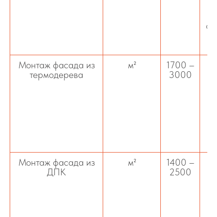
фа
д
Монтаж фасада из
м²
1700 –
термодерева
3000
об
ус
Монтаж фасада из
м²
1400 –
М
ДПК
2500
ус