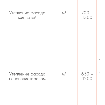
Утепление фасада
м²
700 –
У
минватой
1300
м
т
ар
эн
Утепление фасада
м²
650 –
Ус
пенополистиролом
1200
п
п