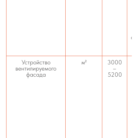
па
до
(у
г
ст
т
Устройство
м²
3000
вентилируемого
–
фасада
5200
оц