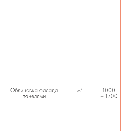
ус
а
Облицовка фасада
м²
1000
О
панелями
– 1700
д
ул