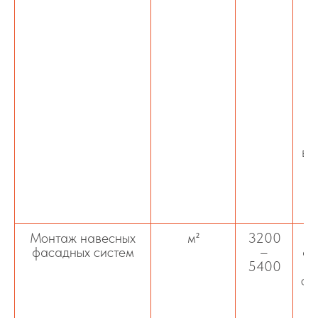
т
ф
и
вы
Монтаж навесных
м²
3200
фасадных систем
–
фа
5400
сл