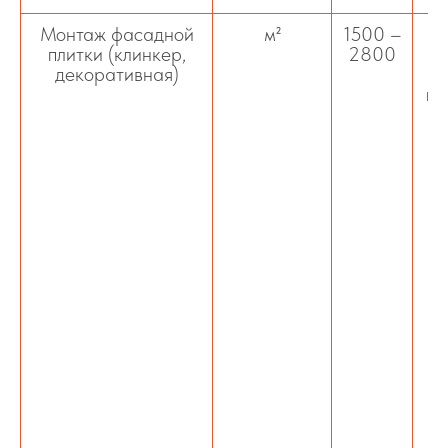
Монтаж фасадной
м²
1500 –
О
плитки (клинкер,
2800
кл
декоративная)
пл
к
в
а
н
ко