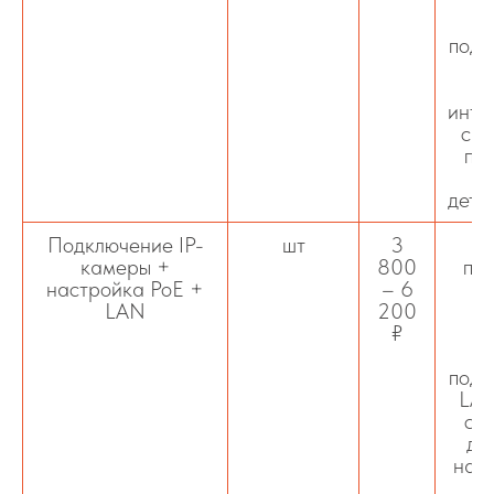
P
подд
ви
п
инте
с R
пр
ох
дете
Подключение IP-
шт
3
камеры +
800
под
настройка PoE +
– 6
ка
LAN
200
₽
к
подк
LAN
ста
ди
наст