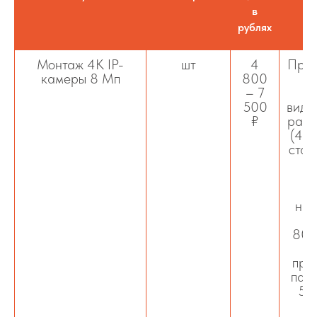
в
рублях
Монтаж 4K IP-
шт
4
Проф
камеры 8 Мп
800
у
– 7
500
виде
₽
разр
(4K)
стан
R
нас
пи
802.
к
про
пар
5e/
к