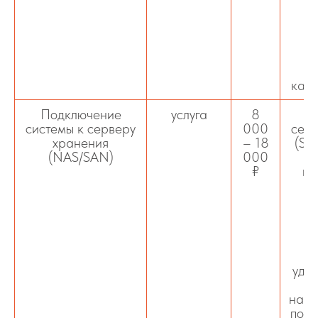
и
о
с
кабе
Подключение
услуга
8
системы к серверу
000
сер
хранения
– 18
(Sy
(NAS/SAN)
000
RA
₽
ин
к
к
удал
о
нагр
пози