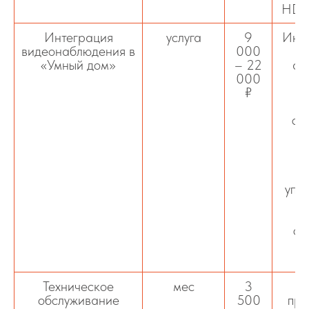
HDD 
Интеграция
услуга
9
Инте
видеонаблюдения в
000
«Умный дом»
– 22
ав
000
₽
си
упр
п
си
о
Техническое
мес
3
К
обслуживание
500
про