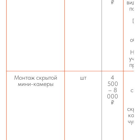
₽
виде
пор
DD
п
обл
б
HTT
уче
пра
Монтаж скрытой
шт
4
мини-камеры
500
м
– 8
скр
000
₽
п
скры
кабе
чувс
у
в