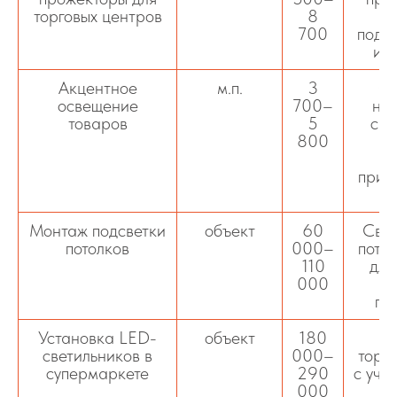
торговых центров
8
700
подс
и т
Акцентное
м.п.
3
Ор
освещение
700–
на
товаров
5
све
800
т
п
прив
э
Монтаж подсветки
объект
60
Свет
потолков
000–
пото
110
для
000
р
пр
Установка LED-
объект
180
О
светильников в
000–
торг
супермаркете
290
с учё
000