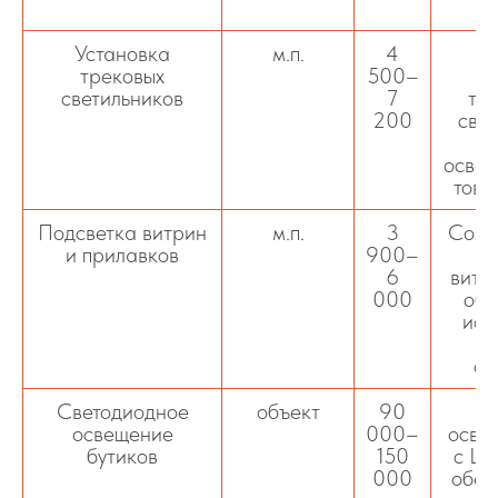
Установка
м.п.
4
трековых
500–
со
светильников
7
тр
200
свет
а
освещ
това
Подсветка витрин
м.п.
3
Созд
и прилавков
900–
ак
6
витр
000
обо
исп
св
Светодиодное
объект
90
Э
освещение
000–
осве
бутиков
150
с LE
000
обес