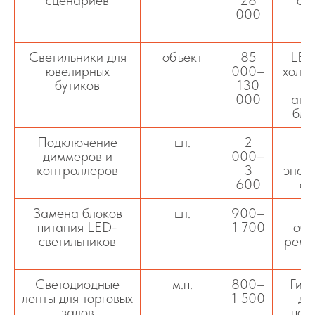
000
р
Светильники для
объект
85
LED
ювелирных
000–
холо
бутиков
130
000
акц
бле
Подключение
шт.
2
Р
диммеров и
000–
контроллеров
3
энер
600
св
Замена блоков
шт.
900–
С
питания LED-
1 700
обс
светильников
ремо
Светодиодные
м.п.
800–
Гибк
ленты для торговых
1 500
де
залов
под