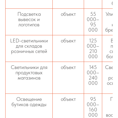
бе
Подсветка
объект
55
Улич
вывесок и
000–
р
логотипов
95
ко
000
бренд
LED-светильники
объект
125
Вы
для складов
000–
пр
розничных сетей
210
све
000
боль
Светильники для
объект
145
Свет 
продуктовых
000–
магазинов
240
рас
000
осве
Освещение
объект
95
Под
бутиков одежды
000–
160
к
000
воспр