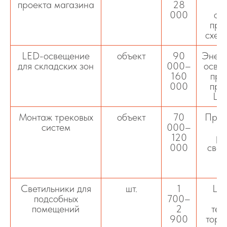
проекта магазина
28
000
ос
про
схем
LED-освещение
объект
90
Энерг
для складских зон
000–
осве
160
при
000
про
LE
Монтаж трековых
объект
70
Прое
систем
000–
120
ре
000
свет
п
Светильники для
шт.
1
LE
подсобных
700–
с
помещений
2
тех
900
торг