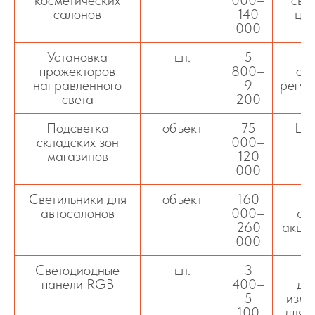
салонов
140
цве
000
Установка
шт.
5
прожекторов
800–
све
направленного
9
регул
света
200
о
Подсветка
объект
75
LE
складских зон
000–
те
магазинов
120
000
п
Светильники для
объект
160
О
автосалонов
000–
ав
260
акцен
000
Светодиодные
шт.
3
панели RGB
400–
ди
5
изме
100
для 