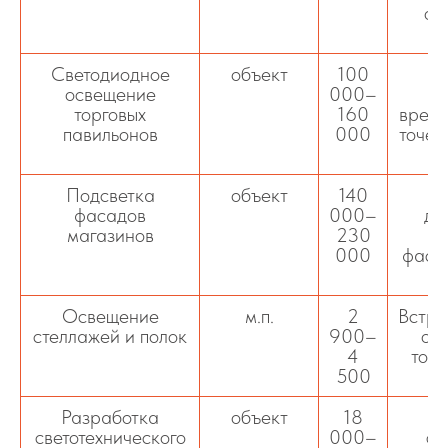
ос
п
Светодиодное
объект
100
К
освещение
000–
р
торговых
160
време
павильонов
000
точек
Подсветка
объект
140
фасадов
000–
де
магазинов
230
о
000
фасад
Освещение
м.п.
2
Встра
стеллажей и полок
900–
ос
4
това
500
Разработка
объект
18
светотехнического
000–
св