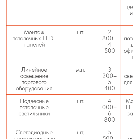
к
цвет
и р
Монтаж
шт.
2
потолочных LED-
800–
потол
панелей
4
для
500
офис
и 
Линейное
м.п.
3
П
освещение
200–
свето
торгового
5
для п
оборудования
400
и 
Подвесные
шт.
4
Монт
потолочные
000–
LED-
светильники
6
зало
800
п
Светодиодные
шт.
5
прожекторы для
500–
про