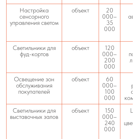
Настройка
объект
20
сенсорного
000–
авт
управления светом
35
в
000
р
о
Светильники для
объект
120
По
фуд-кортов
000–
под
200
лам
000
Освещение зон
объект
60
Ор
обслуживания
000–
ра
покупателей
100
ос
000
комфо
Светильники для
объект
150
LE
выставочных залов
000–
240
цвето
000
э