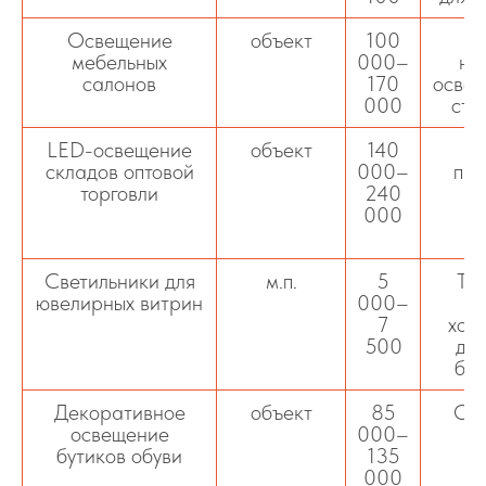
Освещение
объект
100
мебельных
000–
на
салонов
170
освещ
000
сте
LED-освещение
объект
140
С
складов оптовой
000–
про
торговли
240
ти
000
ан
п
Светильники для
м.п.
5
То
ювелирных витрин
000–
7
хол
500
для
бле
Декоративное
объект
85
Осв
освещение
000–
п
бутиков обуви
135
к
000
ак