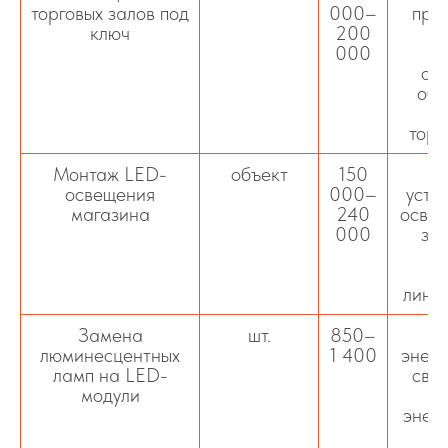
торговых залов под
000–
прое
ключ
200
000
осв
обо
м
торг
Монтаж LED-
объект
150
К
освещения
000–
устр
магазина
240
освещ
000
зал
п
т
лине
Замена
шт.
850–
люминесцентных
1 400
энер
ламп на LED-
свет
модули
энер
и