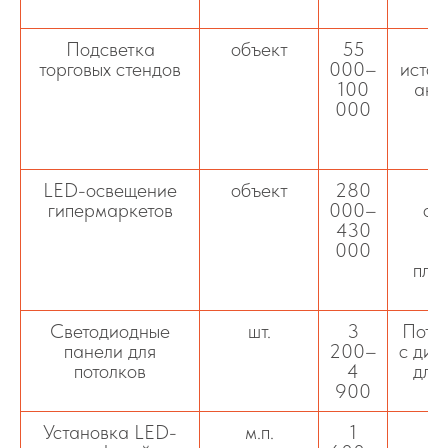
Подсветка
объект
55
Л
торговых стендов
000–
источ
100
акц
000
т
в
LED-освещение
объект
280
гипермаркетов
000–
ос
430
п
000
п
пло
Светодиодные
шт.
3
Пото
панели для
200–
с диф
потолков
4
для
900
в
Установка LED-
м.п.
1