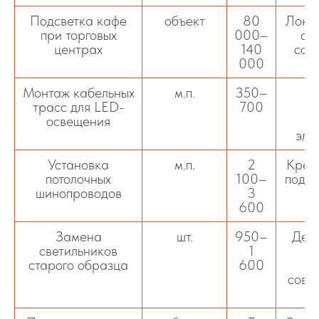
Подсветка кафе
объект
80
Лока
при торговых
000–
ос
центрах
140
соз
000
а
Монтаж кабельных
м.п.
350–
П
трасс для LED-
700
п
освещения
п
эле
Установка
м.п.
2
Креп
потолочных
100–
подве
шинопроводов
3
600
Замена
шт.
950–
Дем
светильников
1
п
старого образца
600
совр