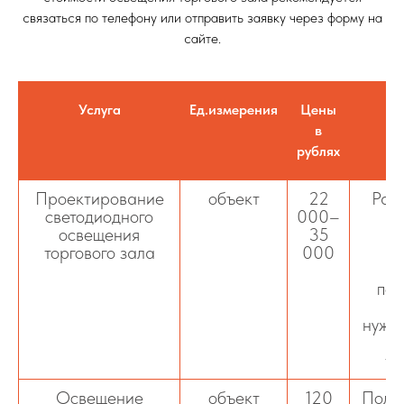
связаться по телефону или отправить заявку через форму на
сайте.
Услуга
Ед.измерения
Цены
в
рублях
Проектирование
объект
22
Раз
светодиодного
000–
о
освещения
35
м
торгового зала
000
п
под
св
нужн
те
Освещение
объект
120
Полны