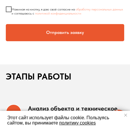
Нажимая на кнопку, я даю своё согласие на
обработку персональных данных
и соглашаюсь c
политикой конфиденциальности
Отправить заявку
ЭТАПЫ РАБОТЫ
Анализ объекта и техническое
обследование
Этот сайт использует файлы cookie.
Пользуясь
сайтом, вы принимаете
политику cookies
На начальном этапе проводится