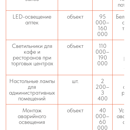
пото
LED-освещение
объект
95
Бело
аптек
000–
ос
160
тор
000
Светильники для
объект
110
LE
кафе и
000–
ресторанов при
190
ре
торговых центрах
000
те
Настольные лампы
шт.
2
О
для
200–
оф
административных
3
раб
помещений
400
со
Монтаж
объект
40
Уста
аварийного
000–
авари
освещения
60
со
000