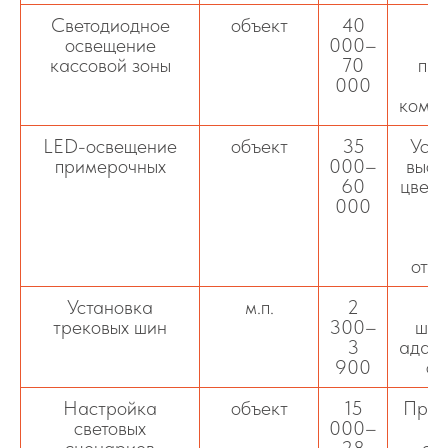
Светодиодное
объект
40
О
освещение
000–
пр
кассовой зоны
70
про
000
комфо
LED-освещение
объект
35
Уста
примерочных
000–
высо
60
цвето
000
п
в
отте
Установка
м.п.
2
трековых шин
300–
шин
3
адапт
900
св
Настройка
объект
15
Прог
световых
000–
сценариев
28
ос