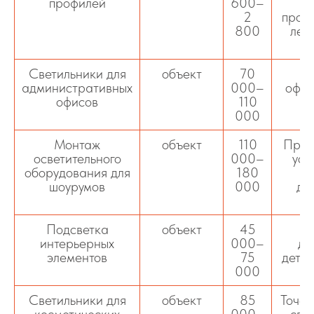
профилей
600–
ал
2
проф
800
лен
Светильники для
объект
70
С
административных
000–
офис
офисов
110
п
000
п
Монтаж
объект
110
Прое
осветительного
000–
уст
оборудования для
180
шоурумов
000
де
Подсветка
объект
45
О
интерьерных
000–
де
элементов
75
детал
000
Светильники для
объект
85
Точеч
косметических
000–
све