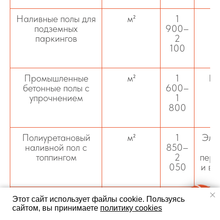
Наливные полы для
м²
1
З
подземных
900–
паркингов
2
100
Промышленные
м²
1
Ре
бетонные полы с
600–
кр
упрочнением
1
800
Полиуретановый
м²
1
Эла
наливной пол с
850–
топпингом
2
пере
050
и во
Нанесение
м²
1
Пред
Этот сайт использует файлы cookie.
Пользуясь
защитного слоя
200–
сайтом, вы принимаете
политику cookies
полиуретана
1 400