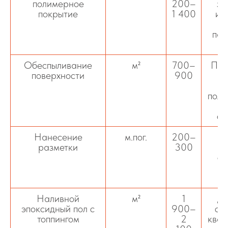
полимерное
200–
за
покрытие
1 400
ис
пар
Обеспыливание
м²
700–
Под
поверхности
900
поли
об
Нанесение
м.пог.
200–
разметки
300
па
ст
вы
Наливной
м²
1
Дв
эпоксидный пол с
900–
си
топпингом
2
квар