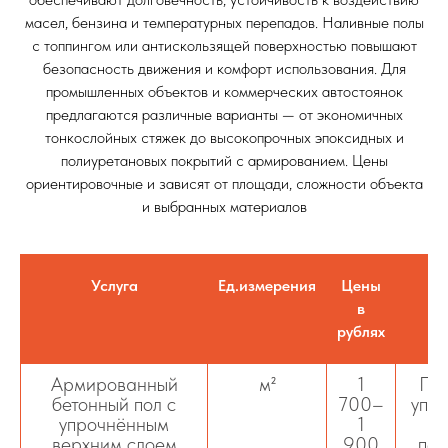
масел, бензина и температурных перепадов. Наливные полы
с топпингом или антискользящей поверхностью повышают
безопасность движения и комфорт использования. Для
промышленных объектов и коммерческих автостоянок
предлагаются различные варианты — от экономичных
тонкослойных стяжек до высокопрочных эпоксидных и
полиуретановых покрытий с армированием. Цены
ориентировочные и зависят от площади, сложности объекта
и выбранных материалов
Услуга
Ед.измерения
Цены
в
рублях
Армированный
м²
1
Про
бетонный пол с
700–
упр
упрочнённым
1
с
верхним слоем
900
пес