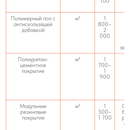
100
Полимерный пол с
м²
1
антискользящей
800–
добавкой
2
000
авт
Полиуретан-
м²
1
цементное
700–
покрытие
1
900
Модульные
м²
1
Сб
резиновые
500–
бы
покрытия
1 700
ре
ви