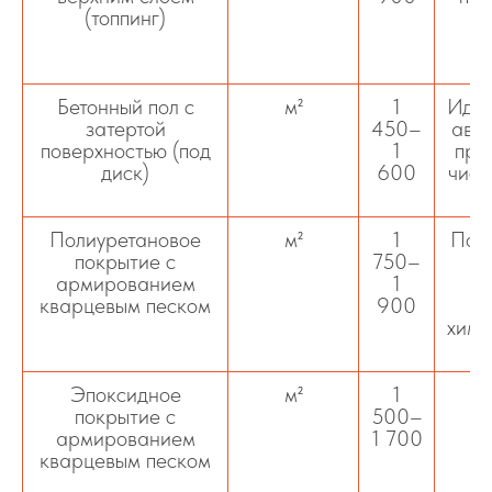
(топпинг)
Бетонный пол с
м²
1
Идеа
затертой
450–
авто
поверхностью (под
1
про
диск)
600
чист
Полиуретановое
м²
1
Пол
покрытие с
750–
армированием
1
и
кварцевым песком
900
хими
Эпоксидное
м²
1
покрытие с
500–
дв
армированием
1 700
кварцевым песком
г
п