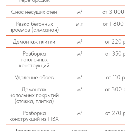
Снос несущих стен
м²
от 3 000 р
Резка бетонных
м.п
от 1 800 р
проемов (алмазная)
Демонтаж плитки
м²
от 220 ру
Разборка
м²
от 350 ру
потолочных
конструкций
Удаление обоев
м²
от 110 руб
Демонтаж
м²
от 300 ру
напольных покрытий
(стяжка, плитка)
Разборка
м²
от 270 ру
конструкций из ПВХ
Перепланировка
услуга
договорна