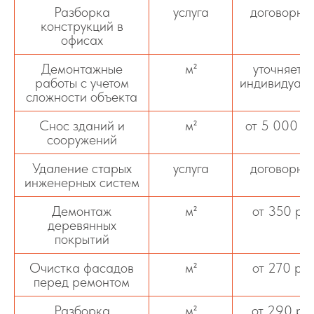
Разборка
услуга
договорна
конструкций в
офисах
Демонтажные
м²
уточняется
работы с учетом
индивидуаль
сложности объекта
Снос зданий и
м²
от 5 000 р
сооружений
Удаление старых
услуга
договорна
инженерных систем
Демонтаж
м²
от 350 ру
деревянных
покрытий
Очистка фасадов
м²
от 270 ру
перед ремонтом
Разборка
м²
от 290 ру