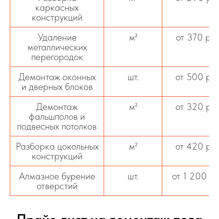
каркасных
конструкций
Удаление
м²
от 370 ру
металлических
перегородок
Демонтаж оконных
шт.
от 500 ру
и дверных блоков
Демонтаж
м²
от 320 ру
фальшполов и
подвесных потолков
Разборка цокольных
м²
от 420 ру
конструкций
Алмазное бурение
шт.
от 1 200 р
отверстий
Прайс-лист на демонтаж пола