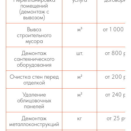
помещений
(демонтаж с
вывозом)
Вывоз
м³
от 1 000 р
строительного
мусора
Демонтаж
шт.
от 800 ру
сантехнического
оборудования
Очистка стен перед
м²
от 200 ру
отделкой
Удаление
м²
от 240 ру
облицовочных
панелей
Демонтаж
кг
от 25 руб
металлоконструкций