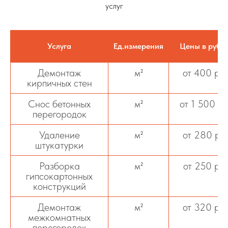
услуг
Услуга
Ед.измерения
Цены в рубл
Демонтаж
м²
от 400 ру
кирпичных стен
Снос бетонных
м²
от 1 500 ру
перегородок
Удаление
м²
от 280 ру
штукатурки
Разборка
м²
от 250 ру
гипсокартонных
конструкций
Демонтаж
м²
от 320 ру
межкомнатных
перегородок