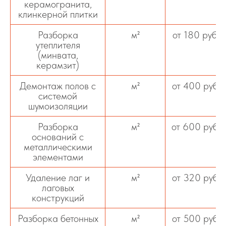
керамогранита,
клинкерной плитки
Разборка
м²
от 180 руб
утеплителя
(минвата,
керамзит)
Демонтаж полов с
м²
от 400 руб
системой
шумоизоляции
Разборка
м²
от 600 руб
оснований с
металлическими
элементами
Удаление лаг и
м²
от 320 руб
лаговых
конструкций
Разборка бетонных
м²
от 500 руб