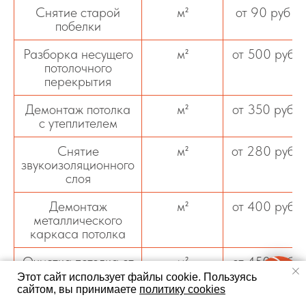
Снятие старой
м²
от 90 руб
побелки
Разборка несущего
м²
от 500 руб
потолочного
перекрытия
Демонтаж потолка
м²
от 350 руб
с утеплителем
Снятие
м²
от 280 руб
звукоизоляционного
слоя
Демонтаж
м²
от 400 руб
металлического
каркаса потолка
Очистка потолка от
м²
от 450 руб
битумной мастики
Этот сайт использует файлы cookie.
Пользуясь
сайтом, вы принимаете
политику cookies
Вывоз
услуга
договорная