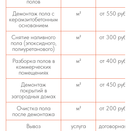
полов
Демонтаж пола с
м²
от 550 руб
керамзитобетонным
основанием
Снятие наливного
м²
от 300 руб
пола (эпоксидного,
полиуретанового)
Разборка полов в
м²
от 400 руб
коммерческих
помещениях
Демонтаж
м²
от 450 руб
покрытий в
загородных домах
Очистка пола
м²
от 200 руб
после демонтажа
Вывоз
услуга
договорная