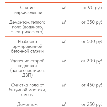
Снятие
м²
от 90 руб
гидроизоляции
Демонтаж теплого
м²
от 350 руб
пола (водяного,
электрического)
Разборка
м²
от 500 руб
армированной
бетонной стяжки
Удаление старой
м²
от 200 руб
подложки
(пенополистирол,
ДВП)
Очистка пола от
м²
от 450 руб
битумной мастики,
смолы
Демонтаж
м²
от 250 руб