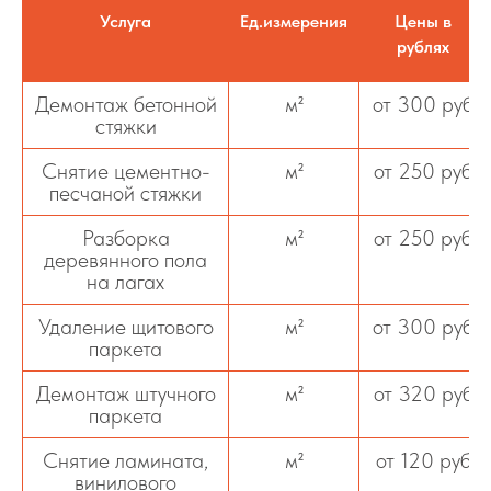
Услуга
Ед.измерения
Цены в
рублях
Демонтаж бетонной
м²
от 300 руб
стяжки
Снятие цементно-
м²
от 250 руб
песчаной стяжки
Разборка
м²
от 250 руб
деревянного пола
на лагах
Удаление щитового
м²
от 300 руб
паркета
Демонтаж штучного
м²
от 320 руб
паркета
Снятие ламината,
м²
от 120 руб
винилового