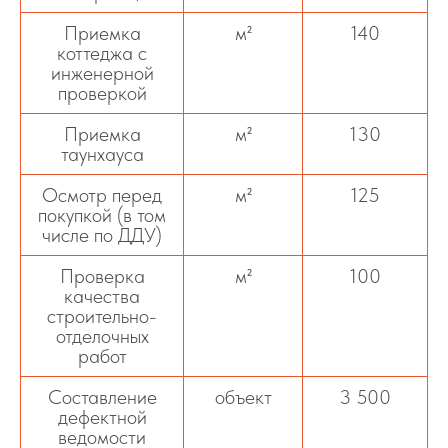
Приемка
м²
140
коттеджа с
инженерной
проверкой
Приемка
м²
130
таунхауса
Осмотр перед
м²
125
покупкой (в том
числе по ДДУ)
Проверка
м²
100
качества
строительно-
отделочных
работ
Составление
объект
3 500
дефектной
ведомости