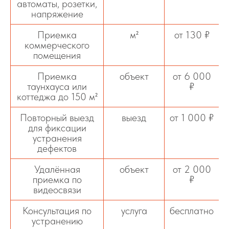
автоматы, розетки,
напряжение
Приемка
м²
от 130 ₽
коммерческого
помещения
Приемка
объект
от 6 000
таунхауса или
₽
коттеджа до 150 м²
Повторный выезд
выезд
от 1 000 ₽
для фиксации
устранения
дефектов
Удалённая
объект
от 2 000
приемка по
₽
видеосвязи
Консультация по
услуга
бесплатно
устранению