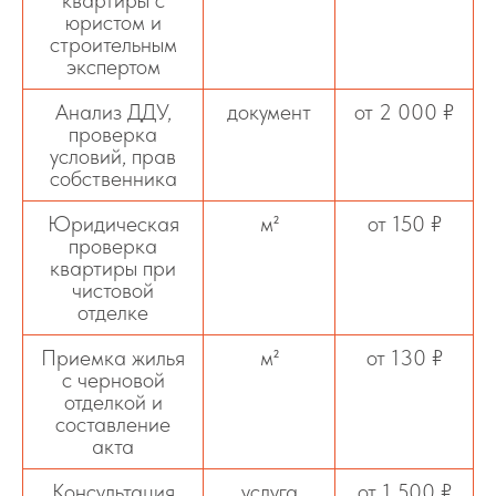
юристом и
строительным
экспертом
Анализ ДДУ,
документ
от 2 000 ₽
проверка
условий, прав
собственника
Юридическая
м²
от 150 ₽
проверка
квартиры при
чистовой
отделке
Приемка жилья
м²
от 130 ₽
с черновой
отделкой и
составление
акта
Консультация
услуга
от 1 500 ₽