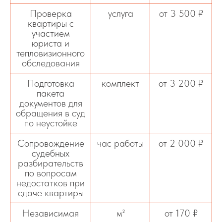
Проверка
услуга
от 3 500 ₽
квартиры с
участием
юриста и
тепловизионного
обследования
Подготовка
комплект
от 3 200 ₽
пакета
документов для
обращения в суд
по неустойке
Сопровождение
час работы
от 2 000 ₽
судебных
разбирательств
по вопросам
недостатков при
сдаче квартиры
Независимая
м²
от 170 ₽