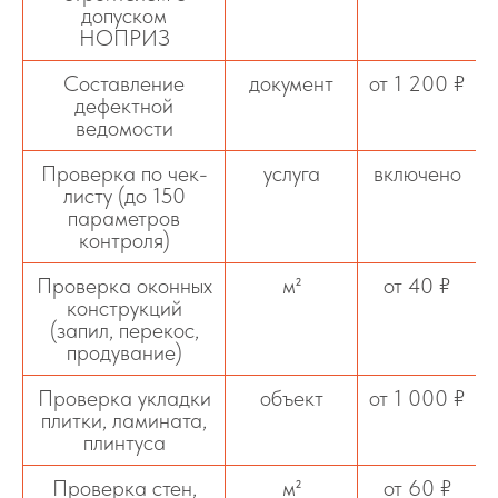
допуском
НОПРИЗ
Составление
документ
от 1 200 ₽
дефектной
ведомости
Проверка по чек-
услуга
включено
листу (до 150
параметров
контроля)
Проверка оконных
м²
от 40 ₽
конструкций
(запил, перекос,
продувание)
Проверка укладки
объект
от 1 000 ₽
плитки, ламината,
плинтуса
Проверка стен,
м²
от 60 ₽