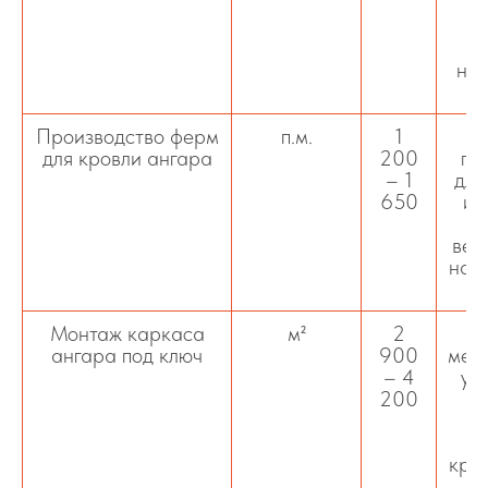
к
с
нес
Производство ферм
п.м.
1
для кровли ангара
200
пр
– 1
для
650
и 
вет
нагр
Монтаж каркаса
м²
2
ангара под ключ
900
мета
– 4
ус
200
кро
п