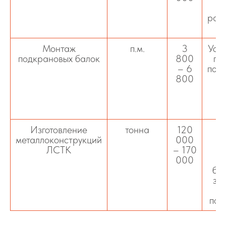
ф
раз
Монтаж
п.м.
3
Уст
подкрановых балок
800
пр
– 6
поме
800
о
м
Изготовление
тонна
120
Ле
металлоконструкций
000
ЛСТК
– 170
к
000
бы
зд
под