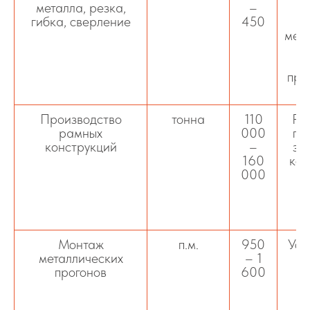
металла, резка,
–
гибка, сверление
450
и
мета
р
м
про
Производство
тонна
110
Ра
рамных
000
пр
конструкций
–
зд
160
ком
000
и
Монтаж
п.м.
950
Уст
металлических
– 1
прогонов
600
ст
ме