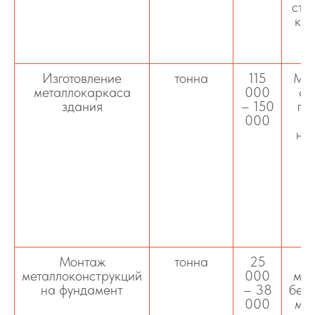
ста
кон
Изготовление
тонна
115
Мет
металлокаркаса
000
ан
здания
– 150
пр
000
наг
п
Монтаж
тонна
25
металлоконструкций
000
мет
на фундамент
– 38
бето
000
мон