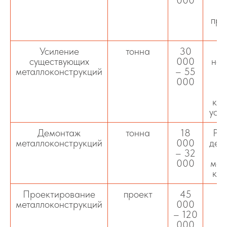
000
м
про
м
Усиление
тонна
30
М
существующих
000
нес
металлоконструкций
– 55
000
д
б
кол
уст
Демонтаж
тонна
18
Раз
металлоконструкций
000
дем
– 32
к
000
мет
к т
Проектирование
проект
45
металлоконструкций
000
ме
– 120
ан
000
п