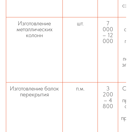
сэн
Изготовление
шт.
7
металлических
000
ст
колонн
– 12
000
пр
зд
пом
эле
ш
Изготовление балок
п.м.
3
Ста
перекрытия
200
– 4
про
800
ск
св
пров