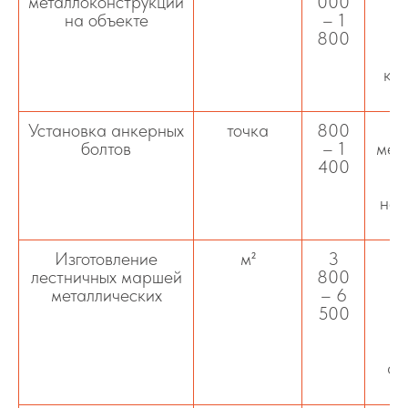
металлоконструкций
000
на объекте
– 1
800
ко
Установка анкерных
точка
800
болтов
– 1
мет
400
нес
ф
Изготовление
м²
3
лестничных маршей
800
металлических
– 6
500
м
пр
ан