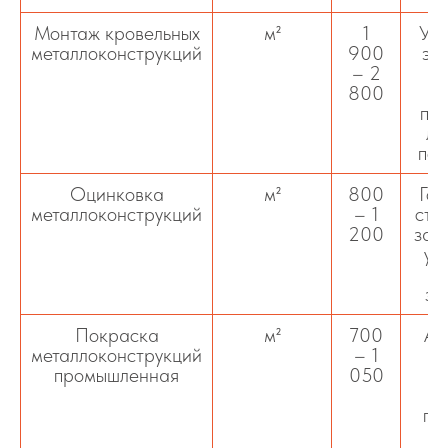
Монтаж кровельных
м²
1
Уст
металлоконструкций
900
эл
– 2
800
пр
ли
под
Оцинковка
м²
800
Гор
металлоконструкций
– 1
ста
200
защ
ув
зд
Покраска
м²
700
Ан
металлоконструкций
– 1
промышленная
050
по