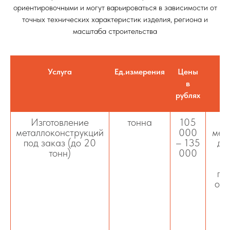
ориентировочными и могут варьироваться в зависимости от
точных технических характеристик изделия, региона и
масштаба строительства
Услуга
Ед.измерения
Цены
в
рублях
Изготовление
тонна
105
металлоконструкций
000
мет
под заказ (до 20
– 135
дл
тонн)
000
зд
пр
объ
р
от
п