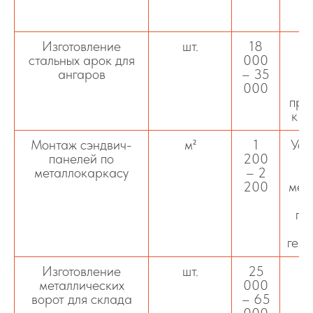
Изготовление
шт.
18
стальных арок для
000
к
ангаров
– 35
а
000
п
про
к с
Монтаж сэндвич-
м²
1
Уст
панелей по
200
металлокаркасу
– 2
200
мет
пр
герм
Изготовление
шт.
25
металлических
000
ворот для склада
– 65
о