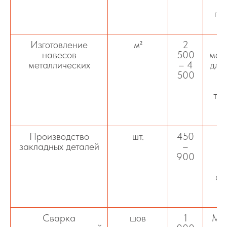
пр
Изготовление
м²
2
навесов
500
мет
металлических
– 4
для 
500
тор
ра
у
Производство
шт.
450
закладных деталей
–
900
фи
м
Сварка
шов
1
Мо