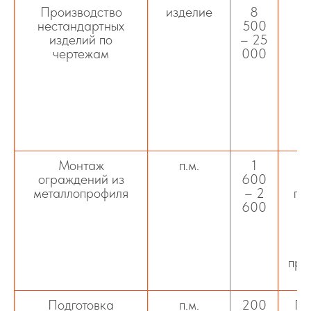
Производство
изделие
8
М
нестандартных
500
к
изделий по
– 25
ин
чертежам
000
п
и
Монтаж
п.м.
1
ограждений из
600
металлопрофиля
– 2
пр
600
м
про
Подготовка
п.м.
200
По