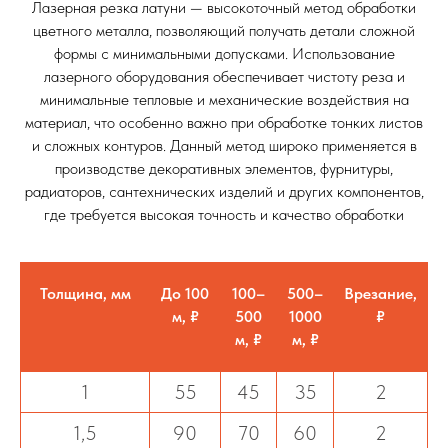
Лазерная резка латуни — высокоточный метод обработки
цветного металла, позволяющий получать детали сложной
формы с минимальными допусками. Использование
лазерного оборудования обеспечивает чистоту реза и
минимальные тепловые и механические воздействия на
материал, что особенно важно при обработке тонких листов
и сложных контуров. Данный метод широко применяется в
производстве декоративных элементов, фурнитуры,
радиаторов, сантехнических изделий и других компонентов,
где требуется высокая точность и качество обработки
Толщина, мм
До 100
100–
500–
Врезание,
м, ₽
500
1000
₽
м, ₽
м, ₽
1
55
45
35
2
1,5
90
70
60
2