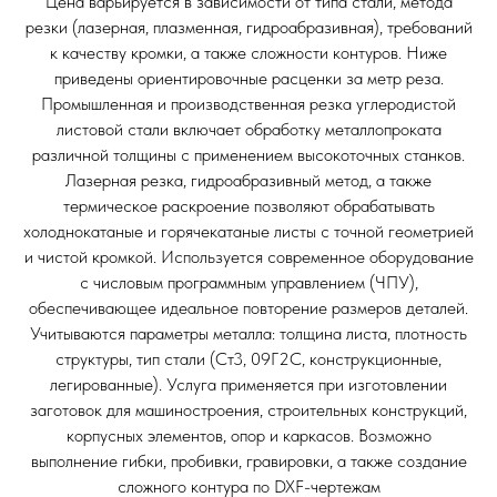
Цена варьируется в зависимости от типа стали, метода
резки (лазерная, плазменная, гидроабразивная), требований
к качеству кромки, а также сложности контуров. Ниже
приведены ориентировочные расценки за метр реза.
Промышленная и производственная резка углеродистой
листовой стали включает обработку металлопроката
различной толщины с применением высокоточных станков.
Лазерная резка, гидроабразивный метод, а также
термическое раскроение позволяют обрабатывать
холоднокатаные и горячекатаные листы с точной геометрией
и чистой кромкой. Используется современное оборудование
с числовым программным управлением (ЧПУ),
обеспечивающее идеальное повторение размеров деталей.
Учитываются параметры металла: толщина листа, плотность
структуры, тип стали (Ст3, 09Г2С, конструкционные,
легированные). Услуга применяется при изготовлении
заготовок для машиностроения, строительных конструкций,
корпусных элементов, опор и каркасов. Возможно
выполнение гибки, пробивки, гравировки, а также создание
сложного контура по DXF-чертежам