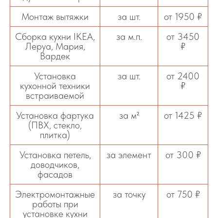
Монтаж вытяжки
за шт.
от 1950 ₽
Сборка кухни IKEA,
за м.п.
от 3450
Леруа, Мария,
₽
Вардек
Установка
за шт.
от 2400
кухонной техники
₽
встраиваемой
Установка фартука
за м²
от 1425 ₽
(ПВХ, стекло,
плитка)
Установка петель,
за элемент
от 300 ₽
доводчиков,
фасадов
Электромонтажные
за точку
от 750 ₽
работы при
установке кухни