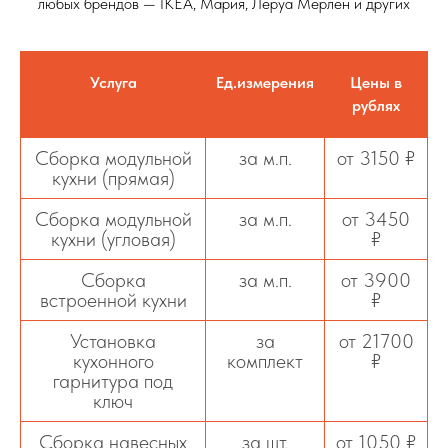
любых брендов — IKEA, Мария, Леруа Мерлен и других
Услуга
Ед.измерения
Цены в
рублях
Сборка модульной
за м.п.
от 3150 ₽
кухни (прямая)
Сборка модульной
за м.п.
от 3450
кухни (угловая)
₽
Сборка
за м.п.
от 3900
встроенной кухни
₽
Установка
за
от 21700
кухонного
комплект
₽
гарнитура под
ключ
Сборка навесных
за шт.
от 1050 ₽