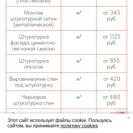
(пластиковая)
Монтаж
м²
от 345
штукатурной сетки
руб.
(металлической)
Штукатурка
м²
от 1125
фасада цементно-
руб.
песчаной смесью
Штукатурка
м²
от 855
откосов
руб.
Выравнивание стен
м²
от 420
под штукатурку
руб.
Черновая
м²
от 480
штукатурка стен
руб.
Оштукатуривание
м²
от 900
стен с
руб.
Этот сайт использует файлы cookie.
Пользуясь
выравниванием
сайтом, вы принимаете
политику cookies