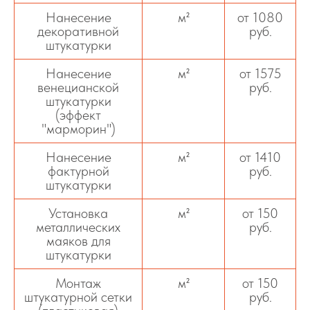
Нанесение
м²
от 1080
декоративной
руб.
штукатурки
Нанесение
м²
от 1575
венецианской
руб.
штукатурки
(эффект
"марморин")
Нанесение
м²
от 1410
фактурной
руб.
штукатурки
Установка
м²
от 150
металлических
руб.
маяков для
штукатурки
Монтаж
м²
от 150
штукатурной сетки
руб.