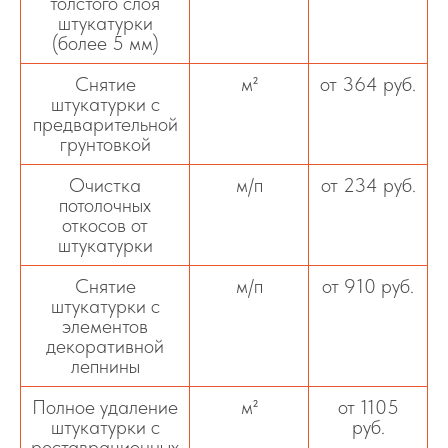
толстого слоя
штукатурки
(более 5 мм)
Снятие
м²
от 364 руб.
штукатурки с
предварительной
грунтовкой
Очистка
м/п
от 234 руб.
потолочных
откосов от
штукатурки
Снятие
м/п
от 910 руб.
штукатурки с
элементов
декоративной
лепнины
Полное удаление
м²
от 1105
штукатурки с
руб.
реставрационных