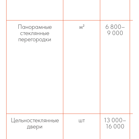
Панорамные
м²
6 800–
стеклянные
9 000
перегородки
в
Цельностеклянные
шт
13 000–
двери
16 000
ц