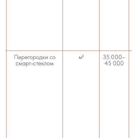
у
с
Перегородки со
м²
35 000–
смарт‑стеклом
45 000