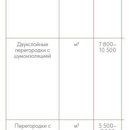
р
Двухслойные
м²
7 800–
У
перегородки с
10 500
шумоизоляцией
зв
Перегородки с
м²
5 500–