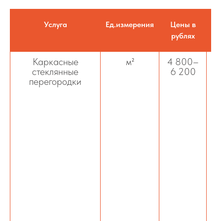
Услуга
Ед.измерения
Цены в
рублях
Каркасные
м²
4 800–
стеклянные
6 200
перегородки
а
с