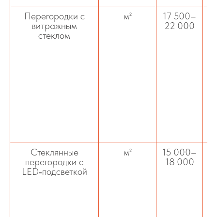
Перегородки с
м²
17 500–
витражным
22 000
стеклом
Стеклянные
м²
15 000–
перегородки с
18 000
LED‑подсветкой
э