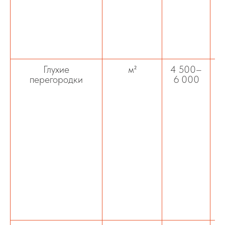
о
Глухие
м²
4 500–
перегородки
6 000
ст
зв
ф