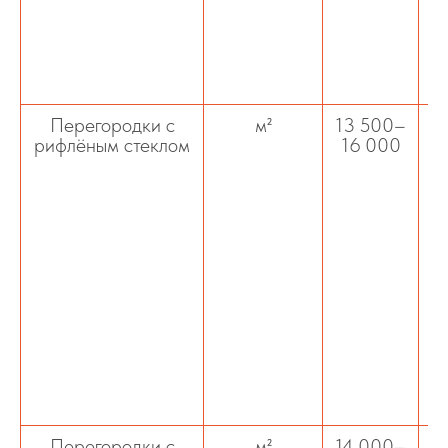
Перегородки с
м²
13 500–
рифлёным стеклом
16 000
т
к
Перегородки с
м²
14 000–
Ус