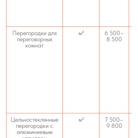
Перегородки для
м²
6 500–
переговорных
8 500
с
комнат
Цельностеклянные
м²
7 500–
перегородки с
9 800
ц
алюминиевым
каркасом