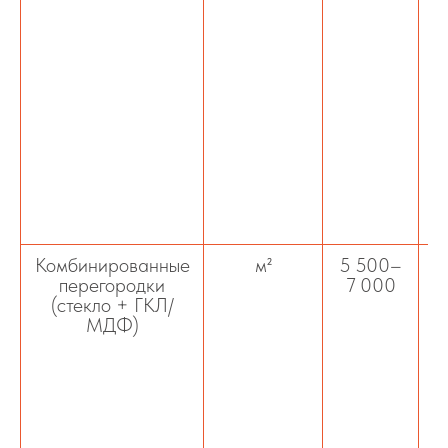
Комбинированные
м²
5 500–
перегородки
7 000
к
(стекло + ГКЛ/
МДФ)
г
в