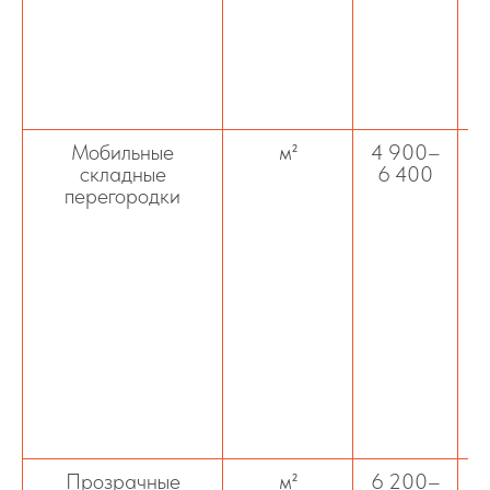
о
Мобильные
м²
4 900–
М
складные
6 400
перегородки
о
р
Прозрачные
м²
6 200–