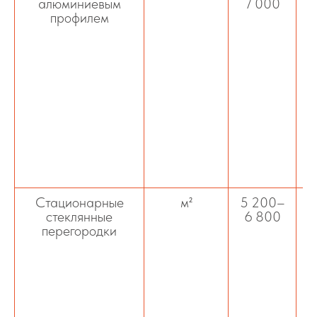
алюминиевым
7 000
профилем
в
Стационарные
м²
5 200–
стеклянные
6 800
перегородки
а