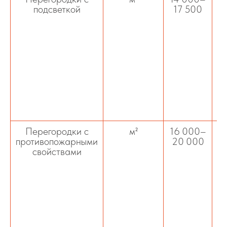
подсветкой
17 500
с 
к
Перегородки с
м²
16 000–
противопожарными
20 000
свойствами
у
ф