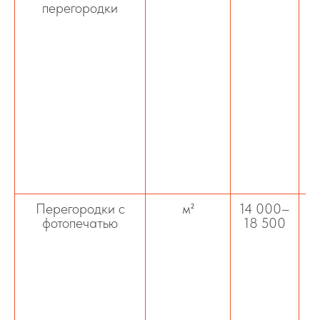
перегородки
Перегородки с
м²
14 000–
фотопечатью
18 500
и
п