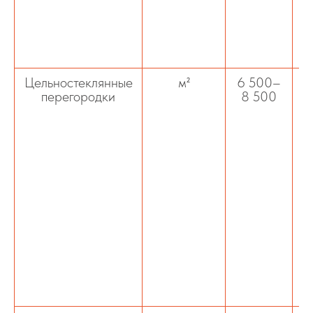
Цельностеклянные
м²
6 500–
перегородки
8 500
ц
ст
п