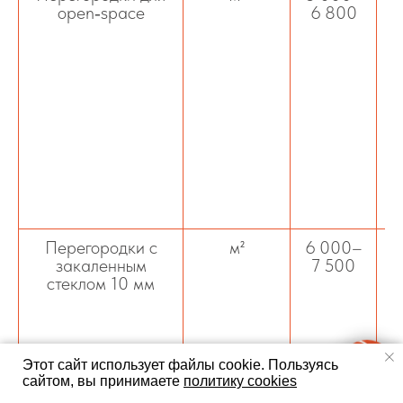
open‑space
6 800
к
вс
Перегородки с
м²
6 000–
закаленным
7 500
стеклом 10 мм
а
Этот сайт использует файлы cookie.
Пользуясь
сайтом, вы принимаете
политику cookies