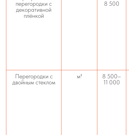
перегородки с
8 500
декоративной
плёнкой
н
ко
п
Перегородки с
м²
8 500–
двойным стеклом
11 000
зв