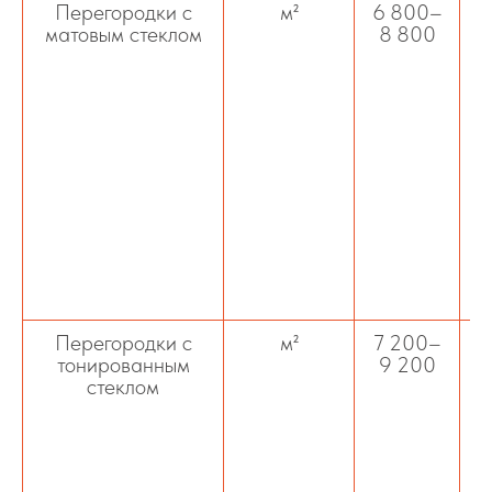
Перегородки с
м²
6 800–
У
матовым стеклом
8 800
и
ш
э
Перегородки с
м²
7 200–
тонированным
9 200
стеклом
уп