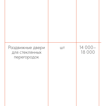
к
р
р
Раздвижные двери
шт
14 000–
для стеклянных
18 000
перегородок
у