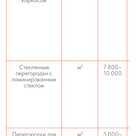
Стеклянные
м²
7 800–
М
перегородки с
10 000
л
ламинированным
стеклом
ш
Перегородки для
м²
5 000–