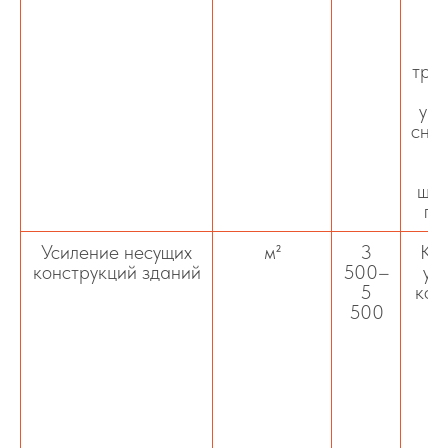
м
и
тре
укр
снар
шпу
пр
Усиление несущих
м²
3
Ком
конструкций зданий
500–
ус
5
кон
500
и
о
п