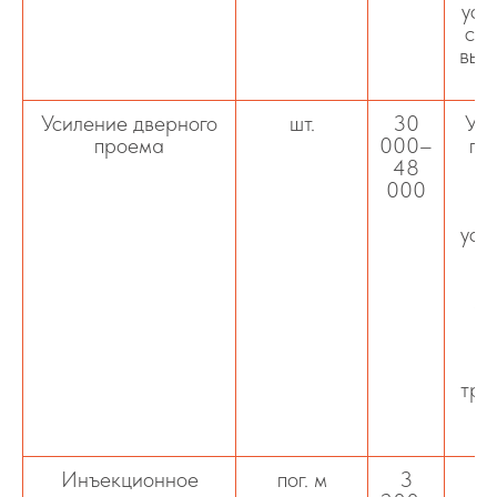
уси
сва
выв
Усиление дверного
шт.
30
Уси
проема
000–
пр
48
с
000
п
уси
м
ме
тре
Инъекционное
пог. м
3
И