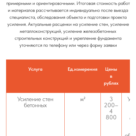
примерными и ориентировочными. Итоговая стоимость работ
и материалов рассчитывается индивидуально после выезда
специалиста, обследования объекта и подготовки проекта
усиления. Актуальные расценки на усиление стен, усиление
металлоконструкций, усиление железобетонных
строительных конструкций и укрепление фундамента
уточняются по телефону или через форму заявки
Услуга
Ед.измерения
Цены
в
рублях
Усиление стен
м²
3
Уси
бетонных
200–
4
800
ме
м
обо