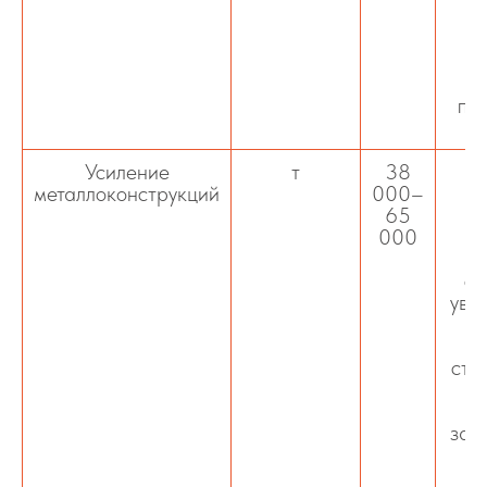
ха
пр
с
Усиление
т
38
металлоконструкций
000–
м
65
000
св
уве
д
ста
ме
защ
у