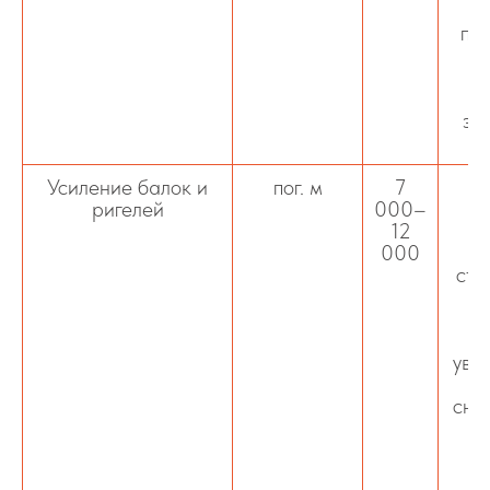
пр
о
в
эк
х
Усиление балок и
пог. м
7
У
ригелей
000–
12
000
ста
уве
сни