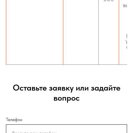
выя
и
ре
ус
ст
Оставьте заявку или задайте
вопрос
Телефон