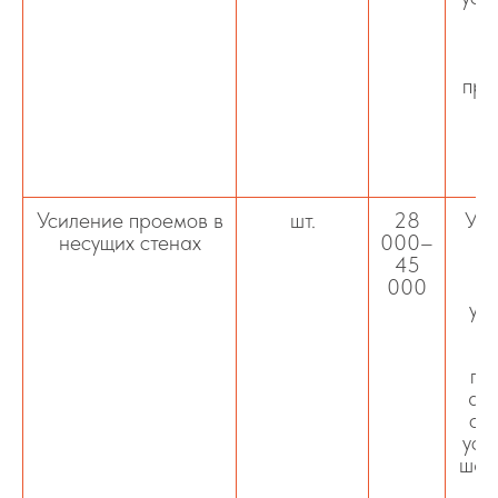
и
в
про
ко
ре
п
Усиление проемов в
шт.
28
Уст
несущих стенах
000–
45
000
м
уг
ки
пр
ал
отв
уси
шах