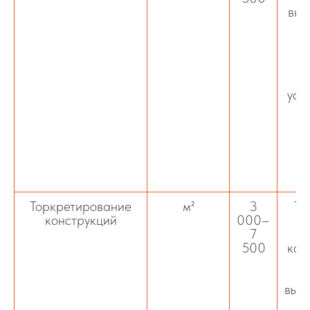
вкл
уст
в
п
Торкретирование
м²
3
То
конструкций
000–
7
ж
500
кон
высо