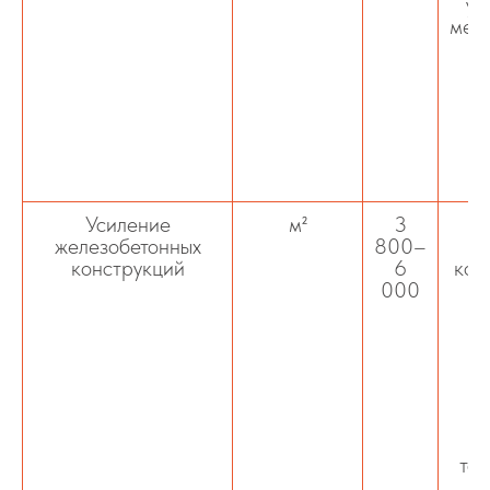
ус
мета
ж
у
Усиление
м²
3
железобетонных
800–
ж
конструкций
6
кон
000
м
то