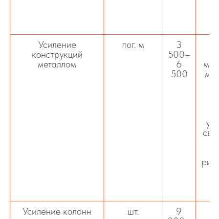
к
Усиление
пог. м
3
конструкций
500–
металлом
6
мет
500
мо
м
н
ус
сва
д
риге
д
Усиление колонн
шт.
9
Ус