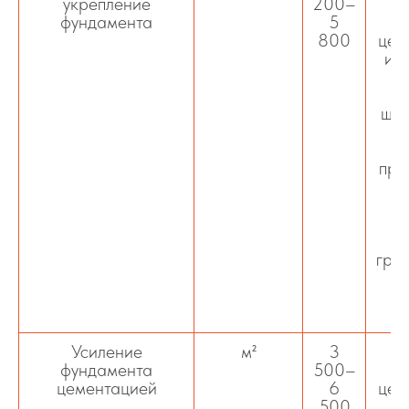
укрепление
200–
фундамента
5
800
цем
ил
шпу
с
про
гру
Усиление
м²
3
фундамента
500–
цементацией
6
цем
500