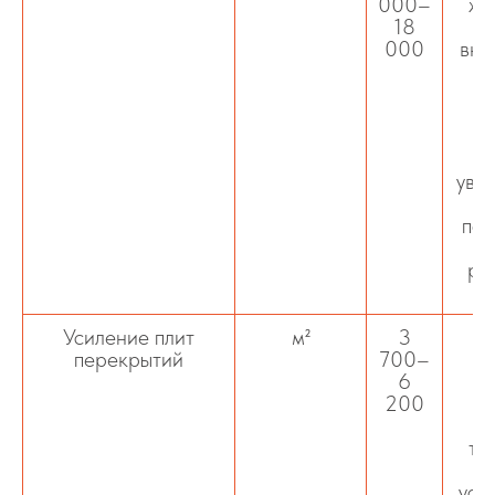
000–
же
18
м
000
вкл
м
у
уве
в
пос
и
ра
пр
Усиление плит
м²
3
перекрытий
700–
6
Мо
200
у
то
уси