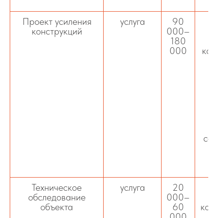
Проект усиления
услуга
90
Пр
конструкций
000–
180
000
кон
о
р
д
сос
о
Техническое
услуга
20
О
обследование
000–
объекта
60
кон
000