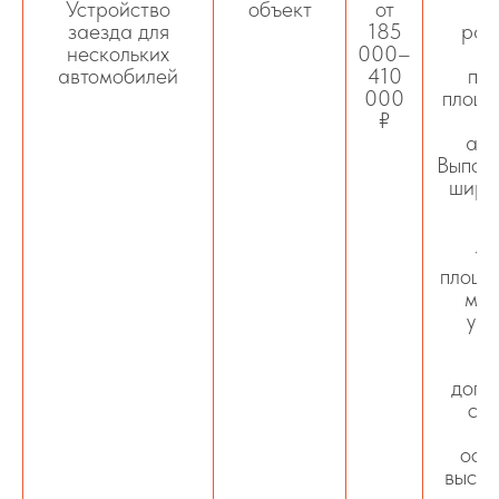
Устройство
объект
от
С
заезда для
185
рас
нескольких
000–
в
автомобилей
410
па
000
площа
₽
авт
Выполн
шири
у
ос
ув
площа
мон
уве
д
ус
допо
сло
уп
осн
высок