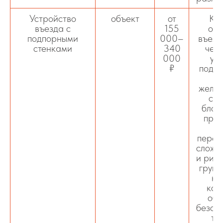
Устройство
объект
от
Ко
въезда с
155
обу
подпорными
000–
въезд
стенками
340
чере
000
ус
₽
подпо
и
желез
стр
блок
прим
уч
переп
сложн
и рис
грунт
на
кон
обе
безоп
тр