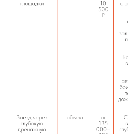
площадки
10
с ар
500
ус
₽
о
по
ос
залив
по
н
пр
Бето
вы
по
д
авто
боитс
тем
дожде
н
Заезд через
объект
от
Стр
глубокую
135
въе
дренажную
000–
глубо