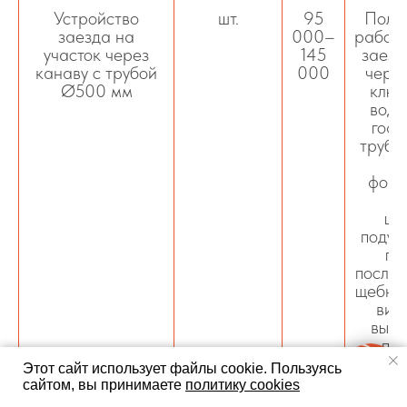
Устройство
шт.
95
Полн
заезда на
000–
работ 
участок через
145
заезд
канаву с трубой
000
через
Ø500 мм
ключ
водо
гоф
трубы,
ос
форм
п
ще
подуш
ге
послой
щебня,
виб
выр
пов
Решен
Этот сайт использует файлы cookie.
Пользуясь
для
сайтом, вы принимаете
политику cookies
авт