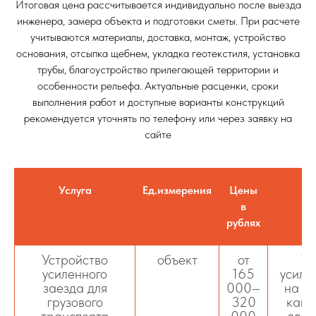
Итоговая цена рассчитывается индивидуально после выезда
инженера, замера объекта и подготовки сметы. При расчете
учитываются материалы, доставка, монтаж, устройство
основания, отсыпка щебнем, укладка геотекстиля, установка
трубы, благоустройство прилегающей территории и
особенности рельефа. Актуальные расценки, сроки
выполнения работ и доступные варианты конструкций
рекомендуется уточнять по телефону или через заявку на
сайте
Услуга
Ед.измерения
Цены
в
рублях
Устройство
объект
от
Ус
усиленного
165
усиле
заезда для
000–
на уч
грузового
320
кана
транспорта
000
для 