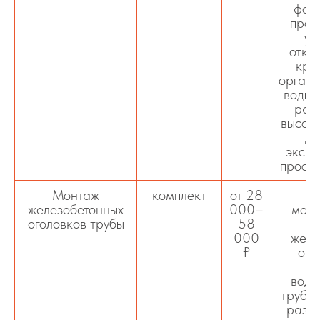
фор
прое
ук
отко
кра
органи
воды.
рас
высоки
дл
экспл
просад
Монтаж
комплект
от 28
железобетонных
000–
моно
оголовков трубы
58
000
желе
₽
ого
водо
трубы 
размы