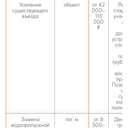
Усиление
объект
от 42
Рек
существующего
000–
старо
въезда
110
участ
000
пр
₽
ос
досы
устрой
слоя 
пов
трубы,
о
восс
прое
Позвол
ср
сущ
конс
полног
Замена
пог. м
от 8
Демо
водопропускной
500–
труб