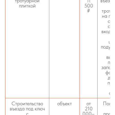
тротуарной
11
въезда
плиткой
500
у
₽
троту
на по
осн
сос
входит
п
ще
подушк
б
выр
пов
запол
фор
дол
пок
д
ав
Строительство
объект
от
Полн
въезда под ключ
210
с
000–
прое